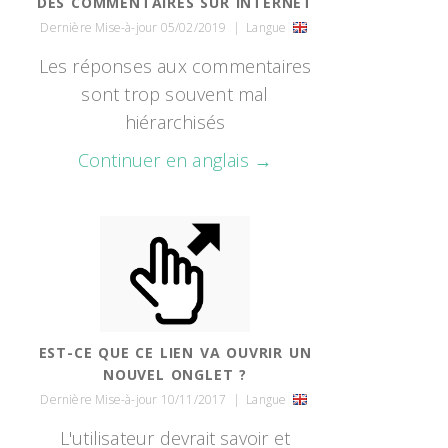
DES COMMENTAIRES SUR INTERNET
Dernière Mise-à-jour 05/02/2019
|
Langue
Les réponses aux commentaires
sont trop souvent mal
hiérarchisés
Continuer en anglais →
EST-CE QUE CE LIEN VA OUVRIR UN
NOUVEL ONGLET ?
Dernière Mise-à-jour 10/11/2017
|
Langue
L'utilisateur devrait savoir et