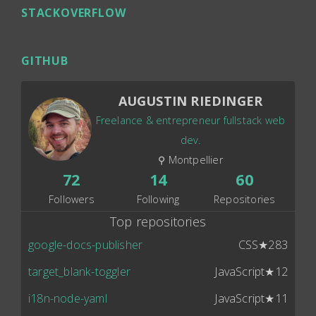
STACKOVERFLOW
GITHUB
AUGUSTIN RIEDINGER
Freelance & entrepreneur fullstack web
dev.
⚲ Montpellier
72
14
60
Followers
Following
Repositories
Top repositories
google-docs-publisher
CSS
★283
target_blank-toggler
JavaScript
★12
i18n-node-yaml
JavaScript
★11