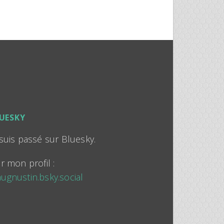
UESKY
 suis passé sur Bluesky.
ir mon profil :
ugnustin.bsky.social