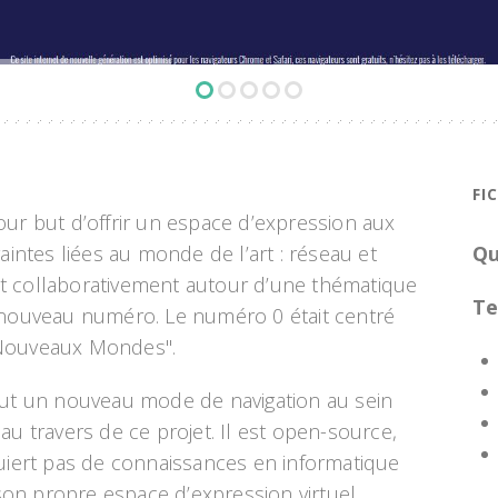
FI
our but d’offrir un espace d’expression aux
raintes liées au monde de l’art : réseau et
Qu
it collaborativement autour d’une thématique
Te
n nouveau numéro. Le numéro 0 était centré
 Nouveaux Mondes".
tout un nouveau mode de navigation au sein
au travers de ce projet. Il est open-source,
quiert pas de connaissances en informatique
on propre espace d’expression virtuel.