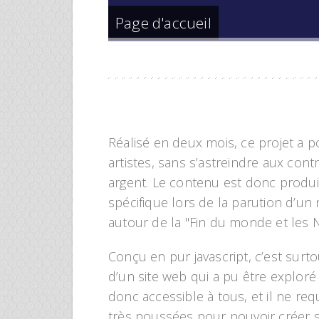
Page d'accueil
Réalisé en deux mois, ce projet a p
artistes, sans s’astreindre aux cont
argent. Le contenu est donc produ
spécifique lors de la parution d’u
autour de la "Fin du monde et les
Conçu en pur javascript, c’est sur
d’un site web qui a pu être exploré 
donc accessible à tous, et il ne re
très poussées pour pouvoir créer s