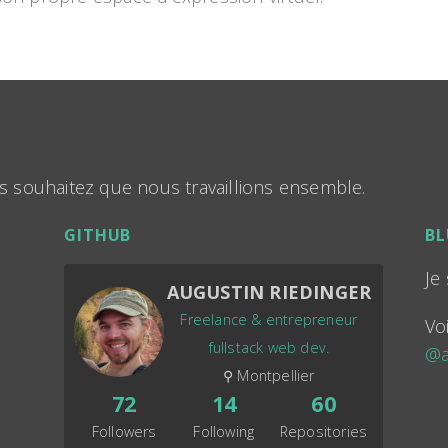
s souhaitez que nous travaillions ensemble.
GITHUB
BL
Je
AUGUSTIN RIEDINGER
Freelance & entrepreneur
Vo
fullstack web dev.
@a
⚲ Montpellier
72
14
60
Followers
Following
Repositories